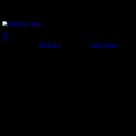
Joscha und Horst Kuret
IT
s
CH
und der Anzahl der Mitglieder
Copyright © 2026
SKITCH 4
•
Chicago von
Catch Themes
Nach
oben
scrollen